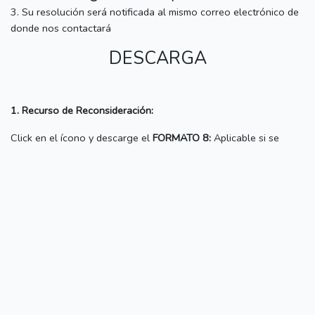
3. Su resolución será notificada al mismo correo electrónico de
donde nos contactará
DESCARGA
1. Recurso de Reconsideración:
Click en el ícono y descarge el
FORMATO 8:
Aplicable si se
cuenta con nuevas pruebas, mismas que deberán adjuntarse: al
fin de que
E.P.S. SEDALORETO S.A.
resuelva en un plazo no
mayor
20 días hábiles
, remitiendo al reclamante una nueva
resolución
2. Recurso de Apelación: